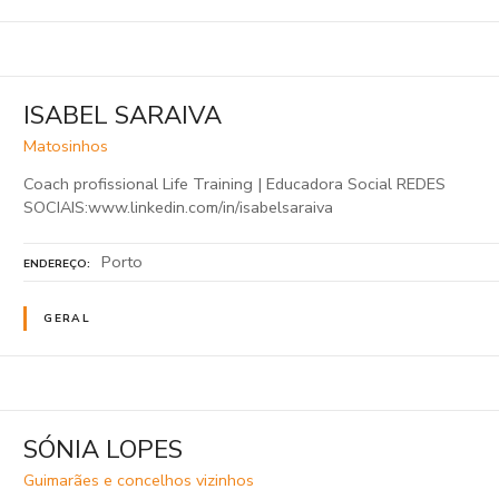
ISABEL SARAIVA
Matosinhos
Coach profissional Life Training | Educadora Social REDES
SOCIAIS:www.linkedin.com/in/isabelsaraiva
Porto
ENDEREÇO
GERAL
SÓNIA LOPES
Guimarães e concelhos vizinhos