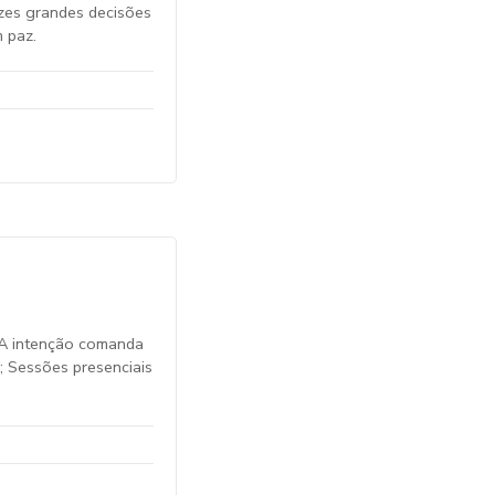
ezes grandes decisões
 paz.
r.A intenção comanda
; Sessões presenciais