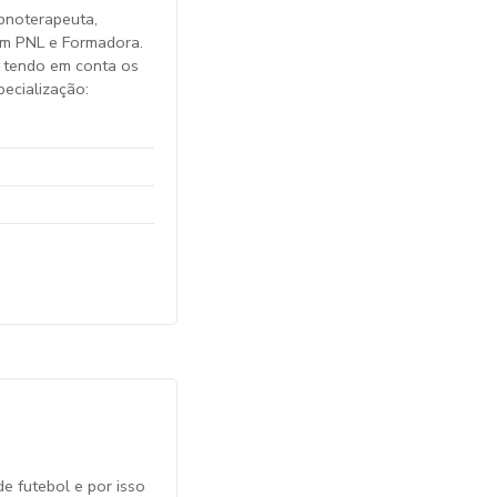
pnoterapeuta,
 em PNL e Formadora.
 tendo em conta os
pecialização:
e futebol e por isso