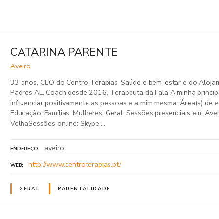
CATARINA PARENTE
Aveiro
33 anos, CEO do Centro Terapias-Saúde e bem-estar e do Aloja
Padres AL, Coach desde 2016, Terapeuta da Fala A minha principal
influenciar positivamente as pessoas e a mim mesma. Área(s) de e
Educação; Famílias; Mulheres; Geral. Sessões presenciais em: Avei
VelhaSessões online: Skype;…
aveiro
ENDEREÇO
http://www.centroterapias.pt/
WEB
GERAL
PARENTALIDADE