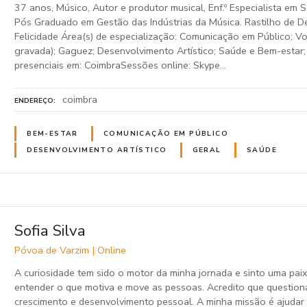
37 anos, Músico, Autor e produtor musical, Enf.º Especialista em 
Pós Graduado em Gestão das Indústrias da Música. Rastilho de D
Felicidade Área(s) de especialização: Comunicação em Público; Vo
gravada); Gaguez; Desenvolvimento Artístico; Saúde e Bem-estar;
presenciais em: CoimbraSessões online: Skype…
coimbra
ENDEREÇO
BEM-ESTAR
COMUNICAÇÃO EM PÚBLICO
DESENVOLVIMENTO ARTÍSTICO
GERAL
SAÚDE
Sofia Silva
Póvoa de Varzim | Online
A curiosidade tem sido o motor da minha jornada e sinto uma pa
entender o que motiva e move as pessoas. Acredito que questiona
crescimento e desenvolvimento pessoal. A minha missão é ajudar