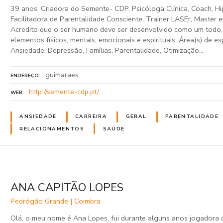
39 anos, Criadora do Semente- CDP, Psicóloga Clínica, Coach, Hi
Facilitadora de Parentalidade Consciente, Trainer LASEr, Master
Acredito que o ser humano deve ser desenvolvido como um todo,
elementos físicos, mentais, emocionais e espirituais. Área(s) de es
Ansiedade, Depressão, Famílias, Parentalidade, Otimização…
guimaraes
ENDEREÇO
http://semente-cdp.pt/
WEB
ANSIEDADE
CARREIRA
GERAL
PARENTALIDADE
RELACIONAMENTOS
SAÚDE
ANA CAPITÃO LOPES
Pedrógão Grande | Coimbra
Olá, o meu nome é Ana Lopes, fui durante alguns anos jogadora d