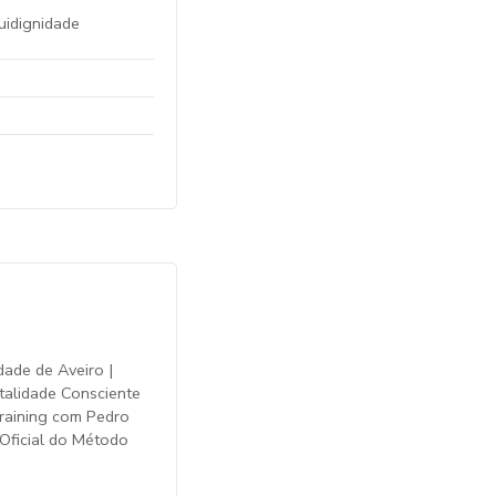
uidignidade
dade de Aveiro |
talidade Consciente
Training com Pedro
r Oficial do Método