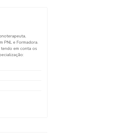
pnoterapeuta,
 em PNL e Formadora.
 tendo em conta os
pecialização: