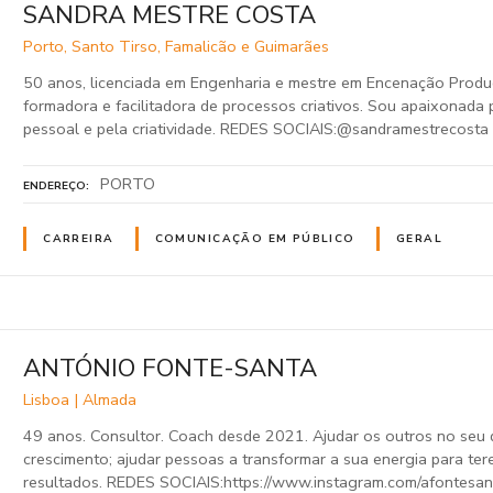
SANDRA MESTRE COSTA
Porto, Santo Tirso, Famalicão e Guimarães
50 anos, licenciada em Engenharia e mestre em Encenação Produ
formadora e facilitadora de processos criativos. Sou apaixonada
pessoal e pela criatividade. REDES SOCIAIS:@sandramestrecosta
PORTO
ENDEREÇO
CARREIRA
COMUNICAÇÃO EM PÚBLICO
GERAL
ANTÓNIO FONTE-SANTA
Lisboa | Almada
49 anos. Consultor. Coach desde 2021. Ajudar os outros no seu
crescimento; ajudar pessoas a transformar a sua energia para te
resultados. REDES SOCIAIS:https://www.instagram.com/afontesan