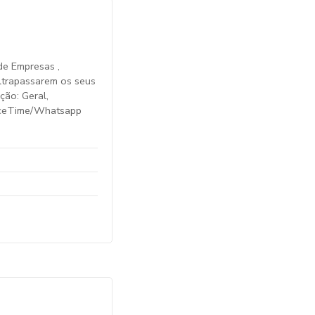
de Empresas ,
ltrapassarem os seus
ção: Geral,
FaceTime/Whatsapp