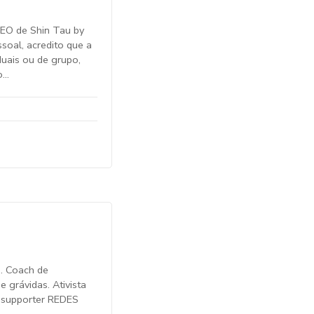
 CEO de Shin Tau by
soal, acredito que a
duais ou de grupo,
o…
s. Coach de
 grávidas. Ativista
+ supporter REDES