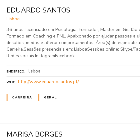
EDUARDO SANTOS
Lisboa
36 anos, Licenciado em Psicologia, Formador, Master em Gestão 
Formado em Coaching e PNL. Apaixonado por ajudar pessoas a u
desafios, medos e alterar comportamentos. Área(s) de especializa
Carreira.Sessões presenciais em: LisboaSessões online: Skype/
Redes sociais:InstagramFacebook
lisboa
ENDEREÇO
http://www.eduardosantos.pt/
WEB
CARREIRA
GERAL
MARISA BORGES