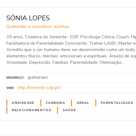
SÓNIA LOPES
Guimarães e concelhos vizinhos
39 anos, Criadora do Semente- CDP, Psicóloga Clínica, Coach, Hi
Facilitadora de Parentalidade Consciente, Trainer LASEr, Master
Acredito que o ser humano deve ser desenvolvido como um todo,
elementos físicos, mentais, emocionais e espirituais. Área(s) de es
Ansiedade, Depressão, Famílias, Parentalidade, Otimização…
guimaraes
ENDEREÇO
http://semente-cdp.pt/
WEB
ANSIEDADE
CARREIRA
GERAL
PARENTALIDADE
RELACIONAMENTOS
SAÚDE