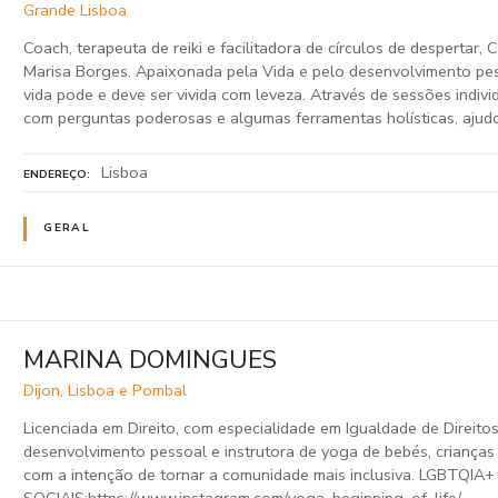
Grande Lisboa
Coach, terapeuta de reiki e facilitadora de círculos de despertar,
Marisa Borges. Apaixonada pela Vida e pelo desenvolvimento pes
vida pode e deve ser vivida com leveza. Através de sessões indivi
com perguntas poderosas e algumas ferramentas holísticas, ajud
Lisboa
ENDEREÇO
GERAL
MARINA DOMINGUES
Dijon, Lisboa e Pombal
Licenciada em Direito, com especialidade em Igualdade de Direito
desenvolvimento pessoal e instrutora de yoga de bebés, crianças e
com a intenção de tornar a comunidade mais inclusiva. LGBTQIA
SOCIAIS:https://www.instagram.com/yoga_beginning_of_life/