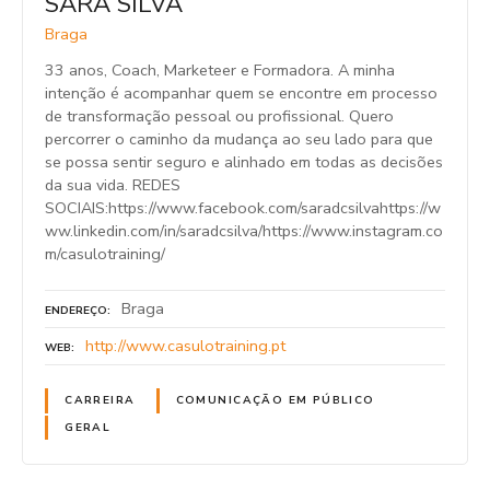
SARA SILVA
Braga
33 anos, Coach, Marketeer e Formadora. A minha
intenção é acompanhar quem se encontre em processo
de transformação pessoal ou profissional. Quero
percorrer o caminho da mudança ao seu lado para que
se possa sentir seguro e alinhado em todas as decisões
da sua vida. REDES
SOCIAIS:https://www.facebook.com/saradcsilvahttps://w
ww.linkedin.com/in/saradcsilva/https://www.instagram.co
m/casulotraining/
Braga
ENDEREÇO
http://www.casulotraining.pt
WEB
CARREIRA
COMUNICAÇÃO EM PÚBLICO
GERAL