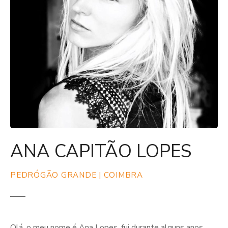
ANA CAPITÃO LOPES
PEDRÓGÃO GRANDE | COIMBRA
Olá, o meu nome é Ana Lopes, fui durante alguns anos